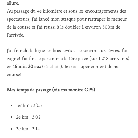
allure.
Au passage du 4e kilomètre et sous les encouragements des
spectateurs, j’ai lancé mon attaque pour rattraper le meneur
de la course et j’ai réussi à le doubler à environ 500m de
l’arrivée.
J’ai franchi la ligne les bras levés et le sourire aux lèvres. J’ai
gagné! J’ai fini le parcours à la 1ère place (sur 1 218 arrivants)
en
15 min 30 sec
(
résultats
). Je suis super content de ma
course!
Mes temps de passage (via ma montre GPS)
1er km : 3’03
2e km : 3’02
3e km : 3’14