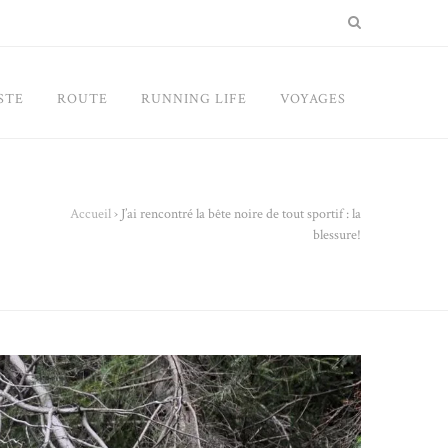
STE
ROUTE
RUNNING LIFE
VOYAGES
Accueil
›
J’ai rencontré la bête noire de tout sportif : la
blessure!