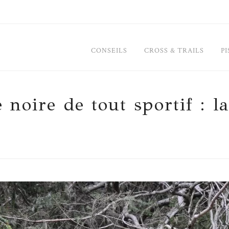
CONSEILS
CROSS & TRAILS
PI
e noire de tout sportif : la