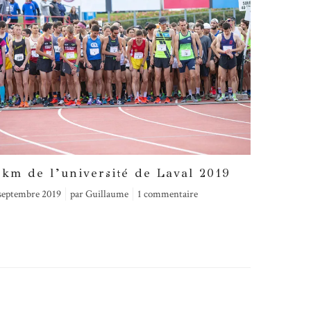
0km de l’université de Laval 2019
Semi-m
septembre 2019
par
Guillaume
1 commentaire
18 mars 201