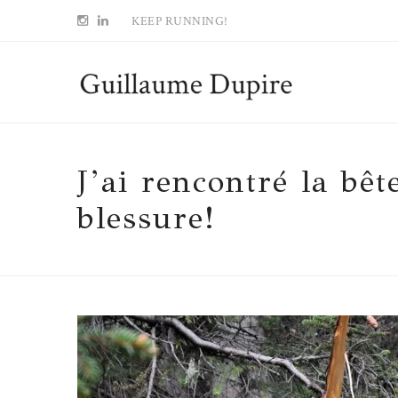
KEEP RUNNING!
J’ai rencontré la bêt
blessure!